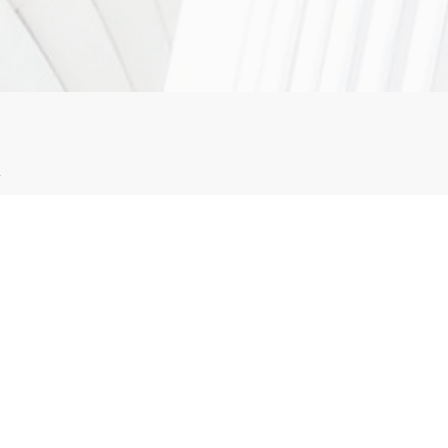
ch geprüfte Podologin (verliehen in Deutschland)
ogie.de
eitsamt Ansbach