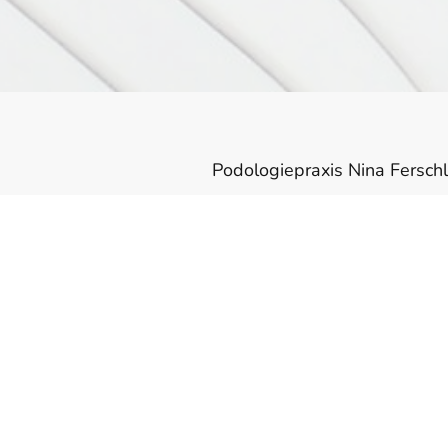
Podologiepraxis Nina Ferschl
Steinweg 1
91567 Herrieden
Inh.: Nina Ferschl
Berufsbezeichnung:
Staatli
Tel.: 0151 29400409
Email: praxis[@]ninas-podol
Aufsichtsbehörde:
Gesundh